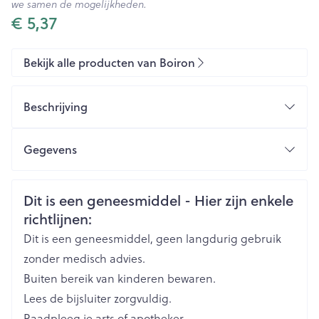
we samen de mogelijkheden.
€ 5,37
Bekijk alle producten van Boiron
Beschrijving
Gegevens
CNK
3109006
Veiligheidsinformatie
Dit is een geneesmiddel - Hier zijn enkele
richtlijnen:
Organisaties
Boiron
Dit is een geneesmiddel, geen langdurig gebruik
Merken
Boiron
zonder medisch advies.
Buiten bereik van kinderen bewaren.
Breedte
17 mm
Lees de bijsluiter zorgvuldig.
Raadpleeg je arts of apotheker.