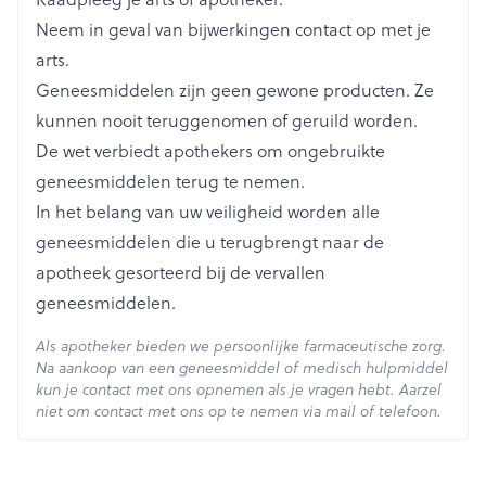
Lengte
62 mm
Neem in geval van bijwerkingen contact op met je
arts.
Diepte
15 mm
Geneesmiddelen zijn geen gewone producten. Ze
kunnen nooit teruggenomen of geruild worden.
Hoeveelheid
De wet verbiedt apothekers om ongebruikte
4
Verpakking
geneesmiddelen terug te nemen.
In het belang van uw veiligheid worden alle
Behoud
Kamertemperatuur (15°C - 25°C)
geneesmiddelen die u terugbrengt naar de
apotheek gesorteerd bij de vervallen
geneesmiddelen.
Als apotheker bieden we persoonlijke farmaceutische zorg.
Na aankoop van een geneesmiddel of medisch hulpmiddel
kun je contact met ons opnemen als je vragen hebt. Aarzel
niet om contact met ons op te nemen via mail of telefoon.