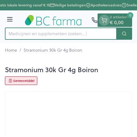
Dia 1 van 1
Ga naar de inhoud
atis lokale levering vanaf € 15
Veilige betalingen
Apothekersadvies
Snelle
0
0 artikelen
€ 0,00
Menu
Medicijnen en supplementen zoeken...
Zoek
Product, merk, categorie...
Home
/
Stramonium 30k Gr 4g Boiron
Stramonium 30k Gr 4g Boiron
Geneesmiddel