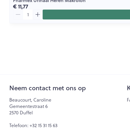
Pharmex Urinaal Heren Makrolon
€ 11,77
Aantal
Neem contact met ons op
K
Beaucourt, Caroline
F
Gemeentestraat 6
2570
Duffel
Telefoon:
+32 15 31 15 63