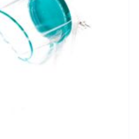
rende
Parfums en
geurproducten
CBD