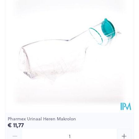
Lengte
300 mm
Diepte
40 mm
Behoud
Kamertemperatuur (15°C - 25°C)
Pharmex Urinaal Heren Makrolon
€ 11,77
Aantal