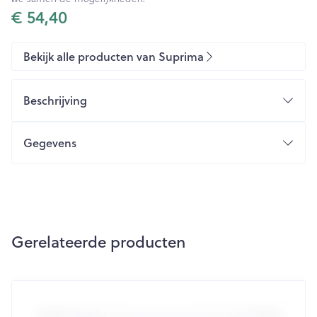
€ 54,40
Bekijk alle producten van Suprima
Beschrijving
Gegevens
CNK
2637403
Organisaties
Bota
Gerelateerde producten
Merken
Suprima
Navigeren door de elementen van de carrousel is mogelijk m
Druk om carrousel over te slaan
Breedte
380 mm