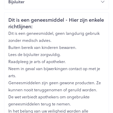
Bijsluiter
Organisaties
Nederlands
Arega Pharma NV, Teva Belgium
Duits
Frans
Veiligheidsinformatie
Dit is een geneesmiddel - Hier zijn enkele
Merken
Teva
richtlijnen:
Dit is een geneesmiddel, geen langdurig gebruik
Breedte
67 mm
zonder medisch advies.
Buiten bereik van kinderen bewaren.
Lengte
117 mm
Lees de bijsluiter zorgvuldig.
Raadpleeg je arts of apotheker.
Diepte
80 mm
Neem in geval van bijwerkingen contact op met je
arts.
Hoeveelheid
90
Geneesmiddelen zijn geen gewone producten. Ze
Verpakking
kunnen nooit teruggenomen of geruild worden.
De wet verbiedt apothekers om ongebruikte
Actieve
tamsulosine hydrochloride
Ingrediënten
geneesmiddelen terug te nemen.
In het belang van uw veiligheid worden alle