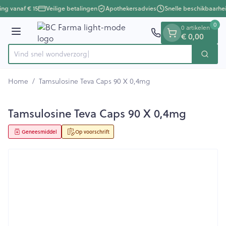
Dia 1 van 1
Ga naar de inhoud
ing vanaf € 15
Veilige betalingen
Apothekersadvies
Snelle beschikbaarhe
0
0 artikelen
Menu
€ 0,00
Vind snel w
Zoek
Product, merk, categorie...
Home
/
Tamsulosine Teva Caps 90 X 0,4mg
Tamsulosine Teva Caps 90 X 0,4mg
Geneesmiddel
Op voorschrift