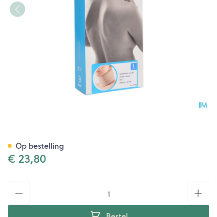
Bota Halskraag Mod N H 6cm
Op bestelling
€ 23,80
Aantal
Bestel