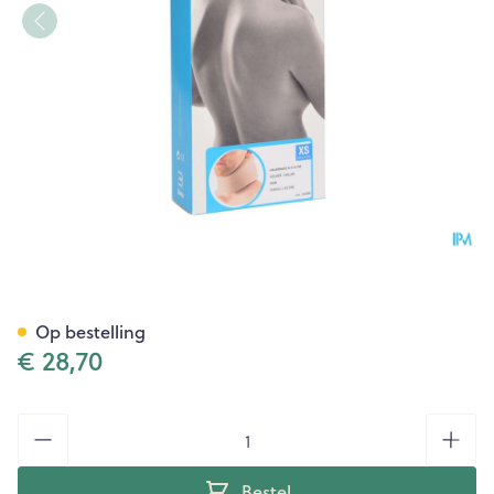
Bota Halskraag Mod A H 8cm
Op bestelling
€ 28,70
Aantal
Bestel