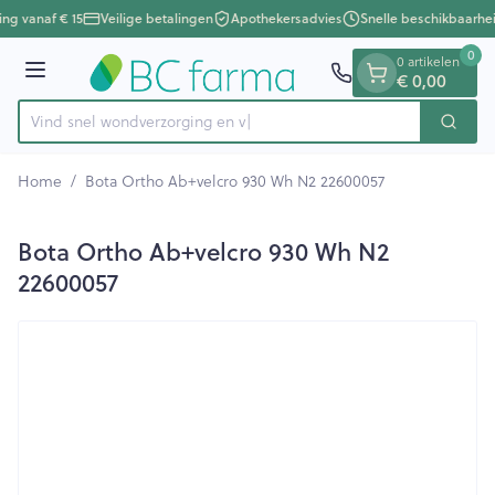
Dia 1 van 1
Ga naar de inhoud
ing vanaf € 15
Veilige betalingen
Apothekersadvies
Snelle beschikbaarhe
0
0 artikelen
€ 0,00
Menu
Vind snel wondverzorg
Zoek
Product, merk, categorie...
Home
/
Bota Ortho Ab+velcro 930 Wh N2 22600057
Bota Ortho Ab+velcro 930 Wh N2
22600057