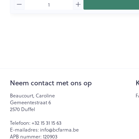
Aantal
Neem contact met ons op
K
Beaucourt, Caroline
F
Gemeentestraat 6
2570
Duffel
Telefoon:
+32 15 31 15 63
E-mailadres:
info@
bcfarma.be
APB nummer:
120903