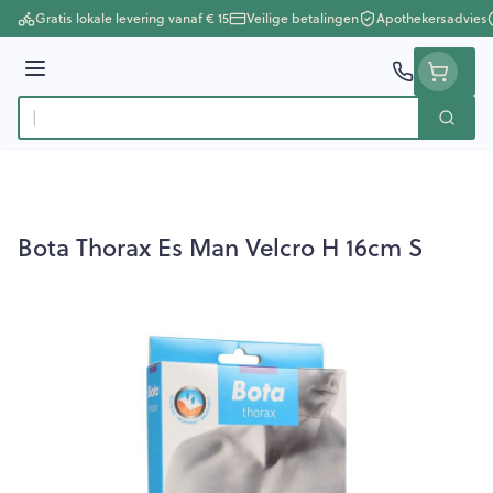
Ga naar de inhoud
Gratis lokale levering vanaf € 15
Veilige betalingen
Apothekersadvies
Menu
Zoek
Product, merk, categorie...
Bota Thorax Es Man Velcro H 16cm S