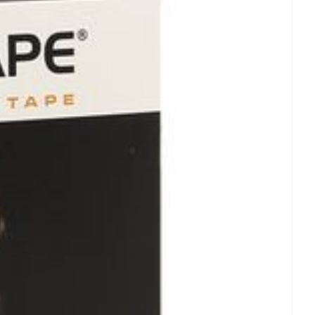
rende
Parfums en
geurproducten
CBD