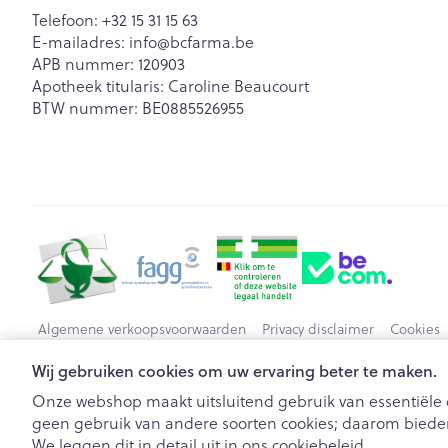
Telefoon:
+32 15 31 15 63
E-mailadres:
info@
bcfarma.be
APB nummer:
120903
Apotheek titularis:
Caroline Beaucourt
BTW nummer:
BE0885526955
Algemene verkoopsvoorwaarden
Privacy disclaimer
Cookies
Wij gebruiken cookies om uw ervaring beter te maken.
Onze webshop maakt uitsluitend gebruik van essentiële c
geen gebruik van andere soorten cookies; daarom bieden
We leggen dit in detail uit in ons
cookiebeleid