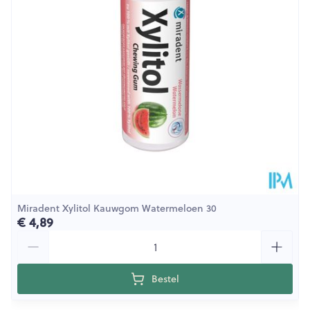
Dieetbeperkingen
Glutenvrij, Suikervrij, Vegan
Kamertemperatuur (15°C -
Behoud
25°C)
Miradent Xylitol Kauwgom Watermeloen 30
€ 4,89
Aantal
Bestel