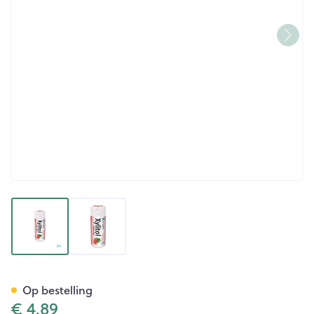
View larger image
View larger image
Miradent Xylitol Kauwgom W
Op bestelling
€ 4,89