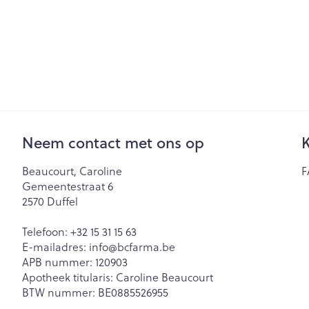
Neem contact met ons op
K
Beaucourt, Caroline
F
Gemeentestraat 6
2570
Duffel
Telefoon:
+32 15 31 15 63
E-mailadres:
info@
bcfarma.be
APB nummer:
120903
Apotheek titularis:
Caroline Beaucourt
BTW nummer:
BE0885526955