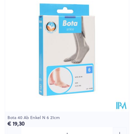
Lengte
302 mm
Diepte
38 mm
Hoeveelheid
Stuk
Verpakking
Behoud
Kamertemperatuur (15°C - 25°C)
Bota 40 Ab Enkel N 6 21cm
€ 19,30
Aantal