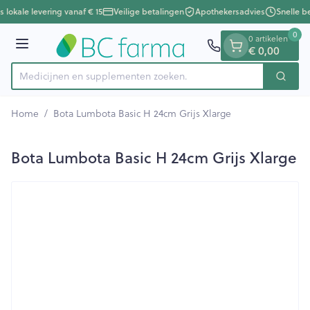
Dia 1 van 1
Ga naar de inhoud
s lokale levering vanaf € 15
Veilige betalingen
Apothekersadvies
Snelle b
0
0 artikelen
€ 0,00
Menu
Medicijnen en supplementen
Zoek
Product, merk, categorie...
Home
/
Bota Lumbota Basic H 24cm Grijs Xlarge
Bota Lumbota Basic H 24cm Grijs Xlarge