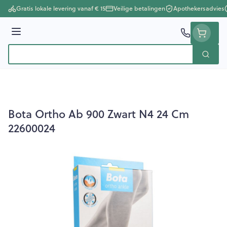
Ga naar de inhoud
Gratis lokale levering vanaf € 15
Veilige betalingen
Apothekersadvies
Menu
Zoek
Product, merk, categorie...
Bota Ortho Ab 900 Zwart N4 24 Cm
22600024