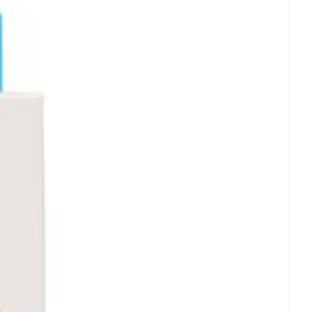
rende
Parfums en
geurproducten
- 25°C)
CBD