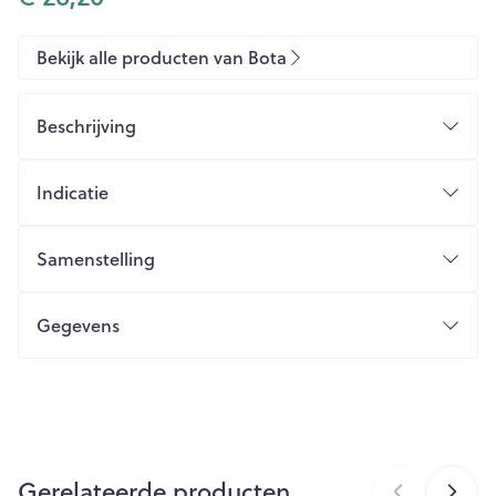
Bekijk alle producten van Bota
Beschrijving
Indicatie
Samenstelling
Gegevens
CNK
1045871
Organisaties
Bota
Gerelateerde producten
Merken
Bota