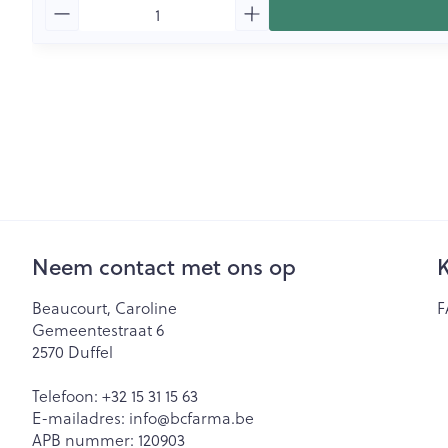
Aantal
Neem contact met ons op
K
Beaucourt, Caroline
F
Gemeentestraat 6
2570
Duffel
Telefoon:
+32 15 31 15 63
E-mailadres:
info@
bcfarma.be
APB nummer:
120903