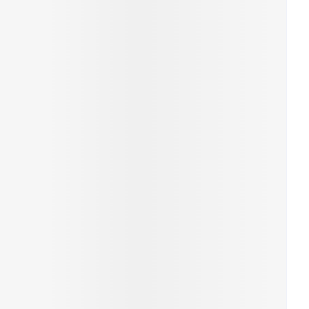
rende
Parfums en
geurproducten
CBD