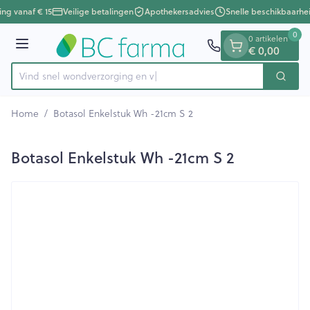
Dia 1 van 1
Ga naar de inhoud
ing vanaf € 15
Veilige betalingen
Apothekersadvies
Snelle beschikbaarhe
0
0 artikelen
Menu
€ 0,00
Vind snel wondverzorgi
Zoek
Product, merk, categorie...
Home
/
Botasol Enkelstuk Wh -21cm S 2
Botasol Enkelstuk Wh -21cm S 2