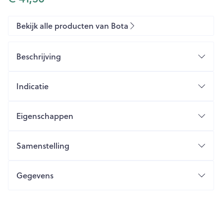
Bekijk alle producten van Bota
Beschrijving
Indicatie
Eigenschappen
Anatomische pasvorm
Thermische vezel
Samenstelling
Warm en ademend
Zacht en soepel
Gegevens
Zonder naad
CNK
1047034