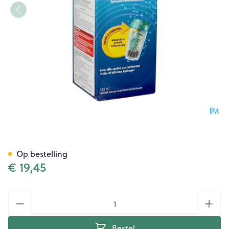
Bausch+lomb Easysept 360m
Op bestelling
€ 19,45
Aantal
Bestel