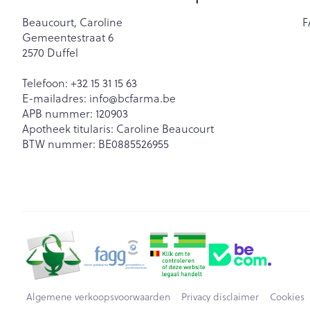
Beaucourt, Caroline
F
Gemeentestraat 6
2570
Duffel
Telefoon:
+32 15 31 15 63
E-mailadres:
info@
bcfarma.be
APB nummer:
120903
Apotheek titularis:
Caroline Beaucourt
BTW nummer:
BE0885526955
Algemene verkoopsvoorwaarden
Privacy disclaimer
Cookies