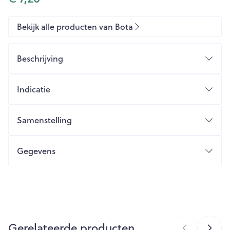
Bekijk alle producten van Bota
Beschrijving
Indicatie
Samenstelling
Gegevens
CNK
2409415
Organisaties
Bota
Gerelateerde producten
Merken
Bota