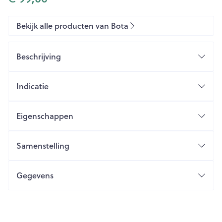
Bekijk alle producten van Bota
Beschrijving
Indicatie
Eigenschappen
Stevig elastisch breiwerk
Betere pasvorm en optimaal draagcomfort door
Samenstelling
huidvriendelijk tricot materiaal
Gegevens
CNK
1068055