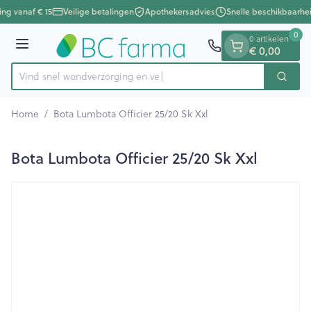
Dia 1 van 1
Ga naar de inhoud
ing vanaf € 15
Veilige betalingen
Apothekersadvies
Snelle beschikbaarhe
0
0 artikelen
€ 0,00
Menu
Vind snel wondverzorgin
Zoek
Product, merk, categorie...
Home
/
Bota Lumbota Officier 25/20 Sk Xxl
Bota Lumbota Officier 25/20 Sk Xxl