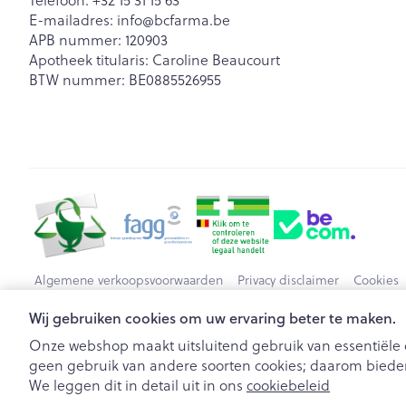
Telefoon:
+32 15 31 15 63
E-mailadres:
info@
bcfarma.be
APB nummer:
120903
Apotheek titularis:
Caroline Beaucourt
BTW nummer:
BE0885526955
Algemene verkoopsvoorwaarden
Privacy disclaimer
Cookies
Wij gebruiken cookies om uw ervaring beter te maken.
Onze webshop maakt uitsluitend gebruik van essentiële c
geen gebruik van andere soorten cookies; daarom bieden
We leggen dit in detail uit in ons
cookiebeleid