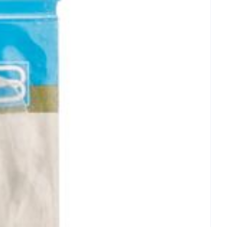
rende
Parfums en
geurproducten
CBD