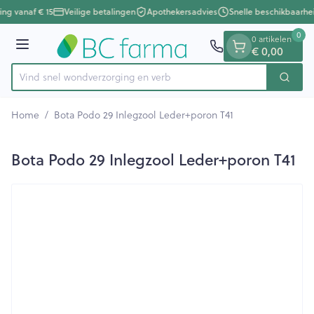
Dia 1 van 1
Ga naar de inhoud
ing vanaf € 15
Veilige betalingen
Apothekersadvies
Snelle beschikbaarhe
0
0 artikelen
Menu
€ 0,00
Vind snel wondverzorgin
Zoek
Product, merk, categorie...
Home
/
Bota Podo 29 Inlegzool Leder+poron T41
Bota Podo 29 Inlegzool Leder+poron T41