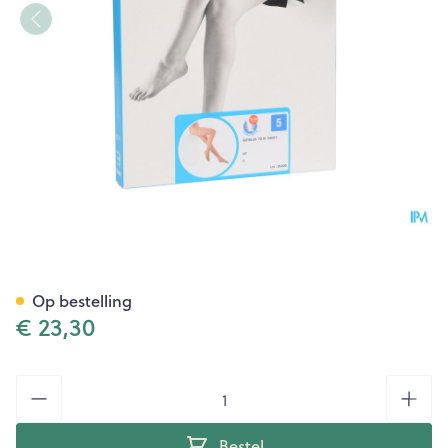
Botalux 70 Panty Steun Dt N5
Op bestelling
€ 23,30
Aantal
Bestel