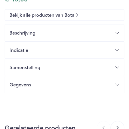
Bekijk alle producten van Bota
Beschrijving
Indicatie
Samenstelling
Gegevens
CNK
1047166
Organisaties
Bota
Gerelateerde producten
Merken
Bota