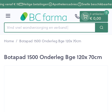
Dia 1 van 1
Ga naar de inhoud
ing vanaf € 15
Veilige betalingen
Apothekersadvies
Snelle beschikbaarhe
0
0 artikelen
Menu
€ 0,00
Vind snel wondverzorging en
Zoek
Product, merk, categorie...
Home
/
Botapad 1500 Onderleg Bge 120x 70cm
Botapad 1500 Onderleg Bge 120x 70cm