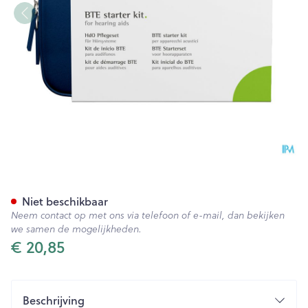
Cleansing&care Reinigingskit
Niet beschikbaar
Neem contact op met ons via telefoon of e-mail, dan bekijken
we samen de mogelijkheden.
€ 20,85
Beschrijving