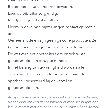
Als u een geneesmiddelcombinatie van
Buiten bereik van kinderen bewaren.
Lengte
150 mm
sofosbuvir/velpatasvir/voxilaprevir neemt (wordt
Lees de bijsluiter zorgvuldig.
gebruikt voor een virale infectie van de lever,
Raadpleeg je arts of apotheker.
Diepte
73 mm
hepatitis C genoemd)
Neem in geval van bijwerkingen contact op met je
u van Aziatische oorsprong bent (Japans, Chinees,
Als u een geneesmiddel neemt, ciclosporine
arts.
Filipijns, Vietnamees, Koreaans en Indisch).
Actieve
genoemd (wordt bv. gebruikt na
rosuvastatine calcium
Geneesmiddelen zijn geen gewone producten. Ze
u ouder bent dan 70 jaar.
Ingrediënten
orgaantransplantaties).
kunnen nooit teruggenomen of geruild worden.
u matige nierproblemen heeft.
De wet verbiedt apothekers om ongebruikte
u risico heeft voor last en pijn ter hoogte van de
Behoud
Kamertemperatuur (15°C - 25°C)
geneesmiddelen terug te nemen.
spieren (myopathie).
In het belang van uw veiligheid worden alle
geneesmiddelen die u terugbrengt naar de
apotheek gesorteerd bij de vervallen
geneesmiddelen.
Als apotheker bieden we persoonlijke farmaceutische zorg.
Na aankoop van een geneesmiddel of medisch hulpmiddel
kun je contact met ons opnemen als je vragen hebt. Aarzel