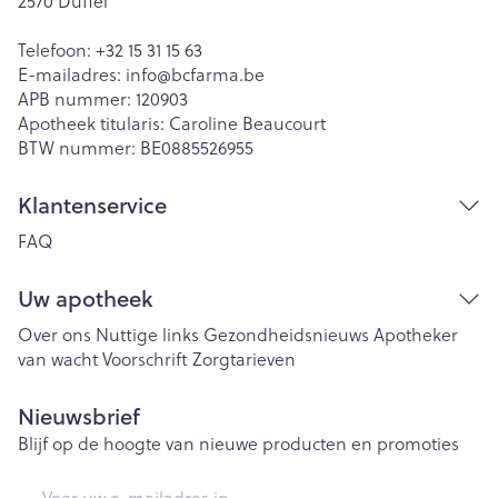
2570
Duffel
Telefoon:
+32 15 31 15 63
E-mailadres:
info@
bcfarma.be
APB nummer:
120903
Apotheek titularis:
Caroline Beaucourt
BTW nummer:
BE0885526955
Klantenservice
FAQ
Uw apotheek
Over ons
Nuttige links
Gezondheidsnieuws
Apotheker
van wacht
Voorschrift
Zorgtarieven
Nieuwsbrief
Blijf op de hoogte van nieuwe producten en promoties
E-mail adres