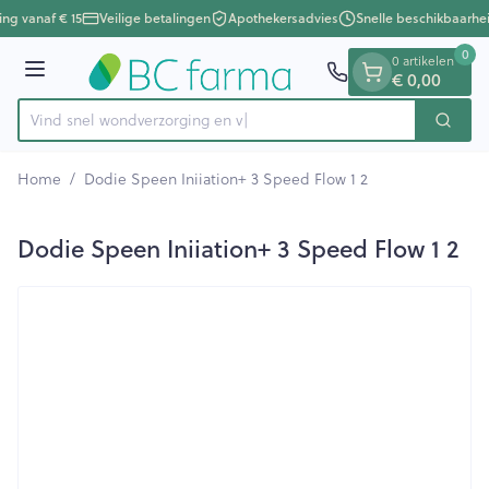
Dia 1 van 1
Ga naar de inhoud
ing vanaf € 15
Veilige betalingen
Apothekersadvies
Snelle beschikbaarhe
0
0 artikelen
€ 0,00
Menu
Vind snel wondverzorgi
Zoek
Product, merk, categorie...
Home
/
Dodie Speen Iniiation+ 3 Speed Flow 1 2
Dodie Speen Iniiation+ 3 Speed Flow 1 2