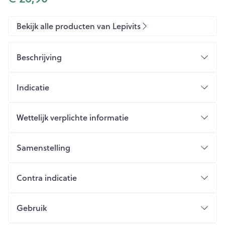
Bekijk alle producten van Lepivits
Beschrijving
Indicatie
AANBEVELINGEN
Wettelijk verplichte informatie
Samenstelling
Contra indicatie
GEZONDHEIDSCLAIMS
VOORZORGSMAATREGELEN BIJ GEBRUIK
Gebruik