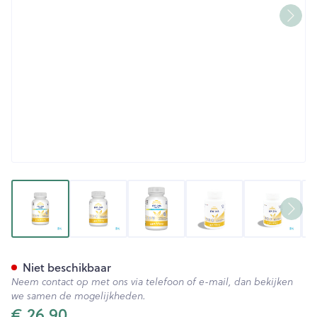
View larger image
View larger image
View larger image
View larger image
View lar
Epa/dha+ Forte Caps 90 Lepiv
Niet beschikbaar
Neem contact op met ons via telefoon of e-mail, dan bekijken
we samen de mogelijkheden.
€ 26,90