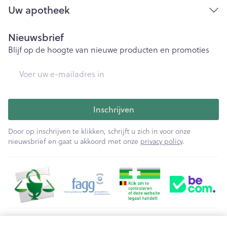
Uw apotheek
geneesmiddel en vertel dit onmiddellijk aan uw
arts.
Nieuwsbrief
Blijf op de hoogte van nieuwe producten en promoties
Als u wazig of troebel ziet,
E-mail adres
Als u minder gaat horen, raadpleeg dan uw arts zo
snel mogelijk.
Inschrijven
Stoornis in nierfunctietesten.
Door op inschrijven te klikken, schrijft u zich in voor onze
nieuwsbrief en gaat u akkoord met onze
privacy policy
.
Aandoeningen van het maagdarmstelsel, zoals
misselijkheid, braken, diarree, buikpijn, opgeblazen
gevoel, verstopping, indigestie
Huiduitslag
Juridische links
Hoofdpijn