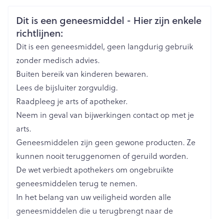
Organisaties
Nederlands
Novartis
Nederlands
Duits
optreedt (verschijnselen van een ernstige
Veiligheidsinformatie
Dit is een geneesmiddel - Hier zijn enkele
Duits
Frans
Frans
allergische reactie),
Breedte
91 mm
richtlijnen:
Als u een combinatie van de volgende symptomen
Dit is een geneesmiddel, geen langdurig gebruik
ervaart: huiduitslag, rode huid, blaarvorming op de
Lengte
114 mm
zonder medisch advies.
lippen, ogen of mond, vervelling van de huid, hoge
Buiten bereik van kinderen bewaren.
koorts, griepachtige symptomen, opgezette
Diepte
71 mm
Lees de bijsluiter zorgvuldig.
lymfeklieren (verschijnselen van ernstige
Raadpleeg je arts of apotheker.
huidreacties),
Hoeveelheid
90
Neem in geval van bijwerkingen contact op met je
Verpakking
Als u een opvallende daling in de urineproductie
arts.
opmerkt (verschijnsel van een nierprobleem),
Geneesmiddelen zijn geen gewone producten. Ze
Actieve
Als u een combinatie ervaart van slaperigheid, pijn
deferasirox
Ingrediënten
kunnen nooit teruggenomen of geruild worden.
rechtsboven in de buik, geelkleuring of
De wet verbiedt apothekers om ongebruikte
toegenomen geelkleuring van uw huid of ogen en
Behoud
Kamertemperatuur (15°C - 25°C)
geneesmiddelen terug te nemen.
donkergekleurde urine (verschijnselen van
In het belang van uw veiligheid worden alle
leverproblemen),
geneesmiddelen die u terugbrengt naar de
Wanneer u ervaart dat u moeite heeft met