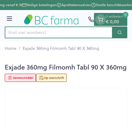
Dia 1 van 1
Ga naar de inhoud
ing vanaf € 15
Veilige betalingen
Apothekersadvies
Snelle beschikbaarhei
0
0 artikelen
Menu
€ 0,00
Vind snel
Zoek
Product, merk, categorie...
Home
/
Exjade 360mg Filmomh Tabl 90 X 360mg
Exjade 360mg Filmomh Tabl 90 X 360mg
Geneesmiddel
Op voorschrift