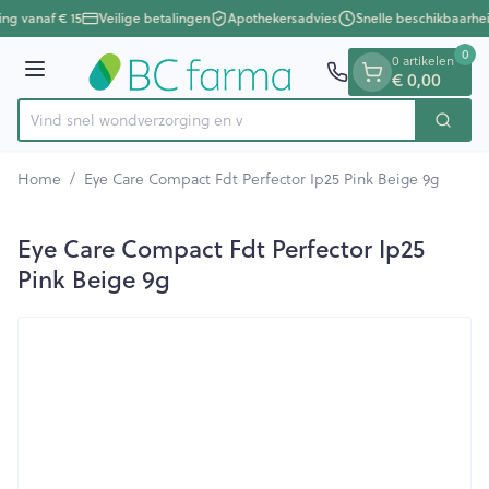
Dia 1 van 1
Ga naar de inhoud
ing vanaf € 15
Veilige betalingen
Apothekersadvies
Snelle beschikbaarhei
0
0 artikelen
Menu
€ 0,00
Vind snel wondverzor
Zoek
Product, merk, categorie...
Home
/
Eye Care Compact Fdt Perfector Ip25 Pink Beige 9g
Eye Care Compact Fdt Perfector Ip25
Pink Beige 9g