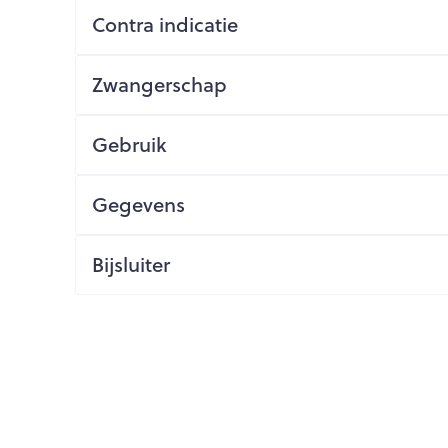
Contra indicatie
ging
Supplementen
Insectenwe
Mondmaskers
middelen
issen
Zwangerschap
 -
id
Gebruik
id
Gegevens
Bijsluiter
Zelfbruiner
Scheren