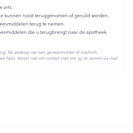
 arts.
e kunnen nooit teruggenomen of geruild worden.
rende
Parfums en
neesmiddelen terug te nemen.
geurproducten
neesmiddelen die u terugbrengt naar de apotheek
zorg. Na aankoop van een geneesmiddel of medisch
en hebt. Aarzel niet om contact met ons op te nemen via mail
n
- 25°C)
CBD