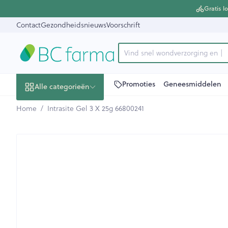
Ga naar de inhoud
Dia 1 van 1
Gratis l
Contact
Gezondheidsnieuws
Voorschrift
Vind snel wo
Product, merk, categorie...
Promoties
Geneesmiddelen
Alle categorieën
Home
/
Intrasite Gel 3 X 25g 66800241
Promoties
Intrasite Gel 3 X 25g 668002
Schoonheid,
Haar en Hoofd
Afslanken
Zwangerschap
Geheugen
Aromatherapi
Lenzen en bril
Insecten
Maag darm ste
verzorging en hygiëne
Toon submenu voor Schoonheid
Kammen - ont
Maaltijdvervan
Zwangerschaps
Verstuiver
Lensproducten
Verzorging ins
Maagzuur
Dieet, voeding en
Seksualiteit
Beschadigd ha
Eetlustremmer
Borstvoeding
Essentiële olië
Brillen
Anti insecten
Lever, galblaa
vitamines
hoofdirritatie
Toon submenu voor Dieet, voe
Platte buik
Lichaamsverzo
Complex - com
Teken tang of p
Braken
Styling - spray 
Vetverbranders
Vitamines en
Laxeermiddele
Zwangerschap en
Zware benen
kinderen
Verzorging
supplementen