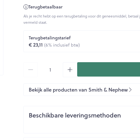
hap en kinderen categorie
Toon meer
Toon meer
inhalatie
Terugbetaalbaar
en
Kruidenthee
Kat
Licht- en w
Duiven en v
Toon meer
Toon meer
Toon meer
Als je recht hebt op een terugbetaling voor dit geneesmiddel, betaal 
0+ categorie
vermeld staat.
Wondzorg
EHBO
ie
ven
Homeopathie
Spieren en gewrichten
Gemoed en 
Ogen
Neus
Neus
Ogen
Terugbetalingstarief
eneeskunde categorie
Vilt
Podologie
€ 23,11
(6% inclusief btw)
n
Ooginfecties
Tabletten
Spray
Oogspoelin
Handschoenen
Cold - Hot t
Oren
Ogen
Anti allergische en anti
Neussprays 
 en EHBO categorie
denborstels
Oogdruppe
warm/koud
inflammatoire middelen
al
Wondhelend
Aantal
los
Creme - gel
Verbanddo
 antiviraal
Ontzwellende middelen
insecten categorie
Brandwonden
 pluimen
Accessoires
Droge ogen
Medische h
Glaucoom
Toon meer
Bekijk alle producten van Smith & Nephew
ddelen categorie
Toon meer
Toon meer
Beschikbare leveringsmethoden
en
e en
Nagels
Diabetes
Zonnebesc
Stoma
Hart- en bloedvaten
Bloedverdu
stolling
eelt en
Nagellak
Bloedglucosemeter
Aftersun
Stomazakje
len