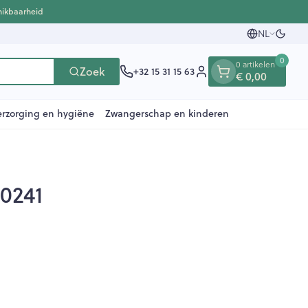
hikbaarheid
NL
Overs
Talen
0
0 artikelen
Zoek
+32 15 31 15 63
€ 0,00
Klant menu
erzorging en hygiëne
Zwangerschap en kinderen
00241
en
e
ten
ts
Handen
Voedingstherapie &
Zicht
Gemmotherapie
Incontinentie
Paarden
Mineralen, vitaminen en
ten
welzijn
tonica
eren
Handverzorging
Onderleggers
Ogen
Mineralen
 gewrichten
Steunkousen
n
apslingerie
Handhygiëne
Luierbroekje
en - detox
Neus
Vitaminen
en hygiëne
Manicure & pedicure
Inlegverband
n
Keel
n
Incontinentieslips
Botten, spieren en
ten