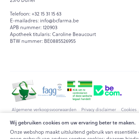
Telefoon:
+32 15 31 15 63
E-mailadres:
info@
bcfarma.be
APB nummer:
120903
Apotheek titularis:
Caroline Beaucourt
BTW nummer:
BE0885526955
Algemene verkoopsvoorwaarden
Privacy disclaimer
Cookies
Wij gebruiken cookies om uw ervaring beter te maken.
Onze webshop maakt uitsluitend gebruik van essentiële c
geen gebruik van andere soorten cookies; daarom bieden