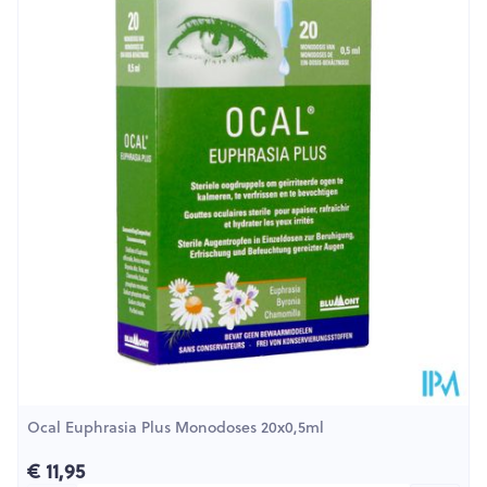
Lengte
88 mm
Diepte
32 mm
Hoeveelheid
10
Verpakking
Dieetbeperkingen
Zonder bewaarmiddelen
Kamertemperatuur (15°C -
Behoud
25°C)
Ocal Euphrasia Plus Monodoses 20x0,5ml
€ 11,95