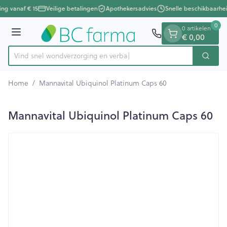
Dia 1 van 1
Ga naar de inhoud
ing vanaf € 15
Veilige betalingen
Apothekersadvies
Snelle beschikbaarhei
0
0 artikelen
Menu
€ 0,00
Vind snel wondverzorging
Zoek
Product, merk, categorie...
Home
/
Mannavital Ubiquinol Platinum Caps 60
Mannavital Ubiquinol Platinum Caps 60