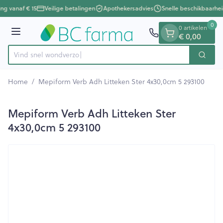
Dia 1 van 1
Ga naar de inhoud
ing vanaf € 15
Veilige betalingen
Apothekersadvies
Snelle beschikbaarhei
0
0 artikelen
Menu
€ 0,00
Vind snel
Zoek
Product, merk, categorie...
Home
/
Mepiform Verb Adh Litteken Ster 4x30,0cm 5 293100
Mepiform Verb Adh Litteken Ster
4x30,0cm 5 293100