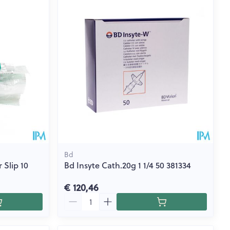
rende
Parfums en
geurproducten
Bd
 Slip 10
Bd Insyte Cath.20g 1 1/4 50 381334
CBD
€ 120,46
Aantal