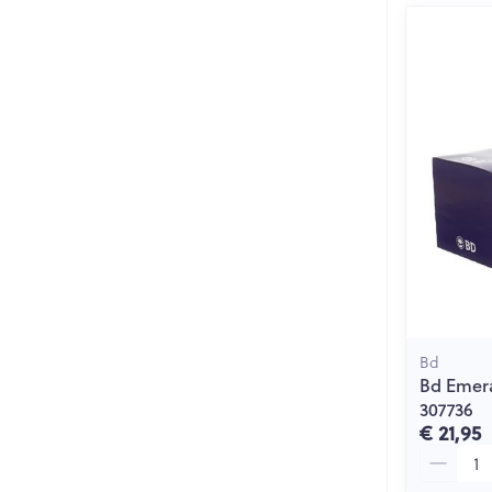
Bd
Bd Emera
307736
€ 21,95
Aantal