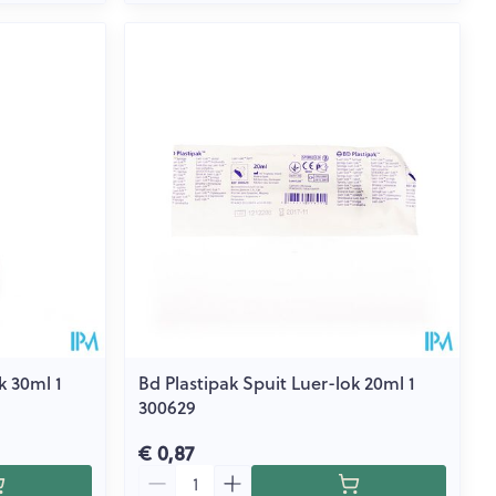
k 30ml 1
Bd Plastipak Spuit Luer-lok 20ml 1
300629
€ 0,87
Aantal