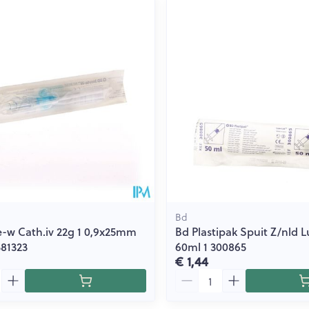
Bd
e-w Cath.iv 22g 1 0,9x25mm
Bd Plastipak Spuit Z/nld L
381323
60ml 1 300865
€ 1,44
Aantal