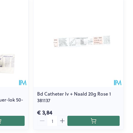
Bd Catheter Iv + Naald 20g Rose 1
uer-lok 50-
381137
€ 3,84
Aantal