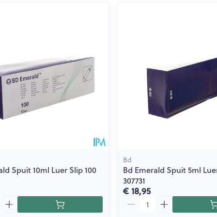
Bd
ld Spuit 10ml Luer Slip 100
Bd Emerald Spuit 5ml Luer
307731
€ 18,95
Aantal