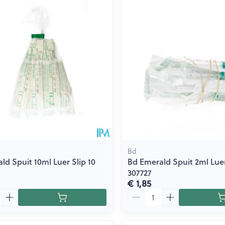
Toon meer
ging
Supplementen
Insectenwe
Mondmaskers
middelen
issen
 -
id
id
Bd
ld Spuit 10ml Luer Slip 10
Bd Emerald Spuit 2ml Luer
307727
Zelfbruiner
Scheren
€ 1,85
Aantal