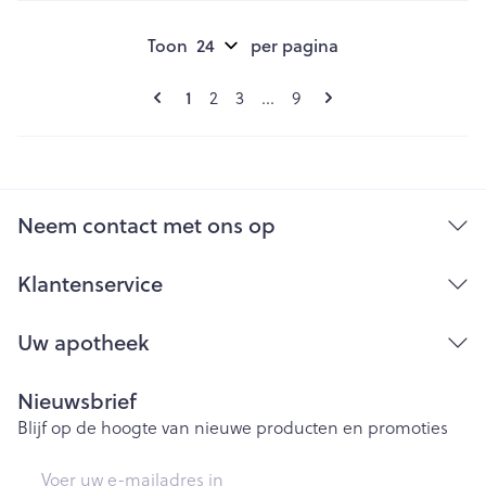
Toon
per pagina
Pagina's
U lees momenteel pagina
Pagina
Pagina
Pagina
1
2
3
...
9
Neem contact met ons op
Klantenservice
Uw apotheek
Nieuwsbrief
Blijf op de hoogte van nieuwe producten en promoties
E-mail adres