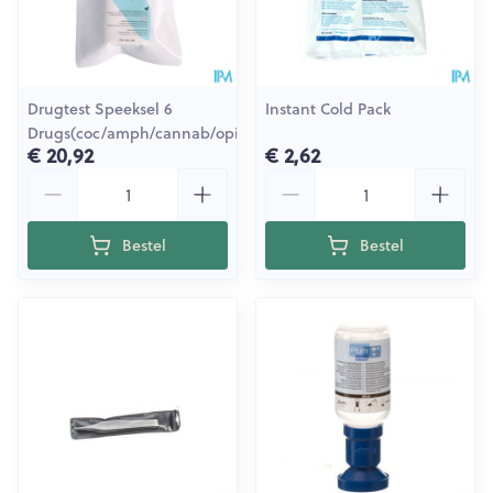
Drugtest Speeksel 6
Instant Cold Pack
Drugs(coc/amph/cannab/opiat/xt
€ 20,92
€ 2,62
Aantal
Aantal
Bestel
Bestel