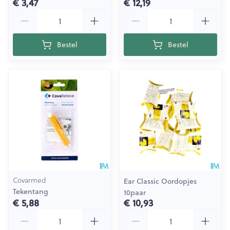
€ 3,47
€ 12,19
Aantal
Aantal
Bestel
Bestel
Covarmed
Ear Classic Oordopjes
Tekentang
10paar
€ 5,88
€ 10,93
Aantal
Aantal