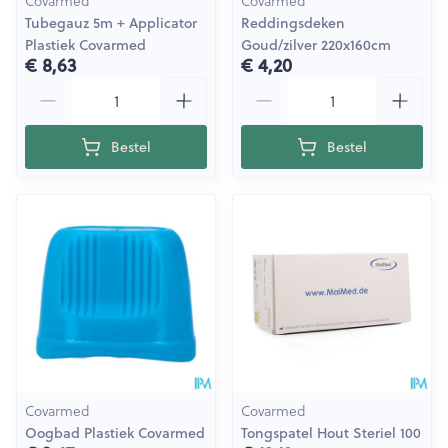
Covarmed
Covarmed
Tubegauz 5m + Applicator
Reddingsdeken
Plastiek Covarmed
Goud/zilver 220x160cm
€ 8,63
€ 4,20
Aantal
Aantal
Bestel
Bestel
Covarmed
Covarmed
Oogbad Plastiek Covarmed
Tongspatel Hout Steriel 100