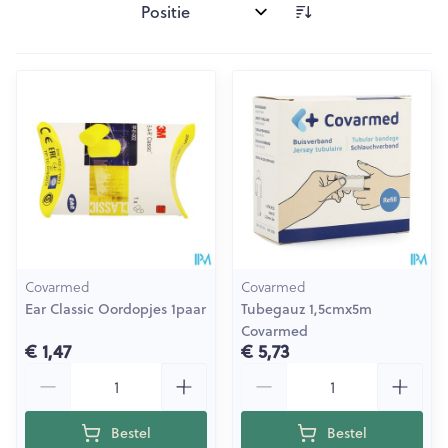
Sorteer op:
Covarmed
Covarmed
Ear Classic Oordopjes 1paar
Tubegauz 1,5cmx5m
Covarmed
€ 1,47
€ 5,73
Aantal
Aantal
Bestel
Bestel