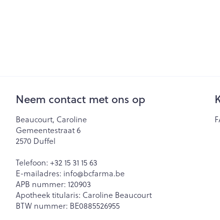
Neem contact met ons op
K
Beaucourt, Caroline
F
Gemeentestraat 6
2570
Duffel
Telefoon:
+32 15 31 15 63
E-mailadres:
info@
bcfarma.be
APB nummer:
120903
Apotheek titularis:
Caroline Beaucourt
BTW nummer:
BE0885526955