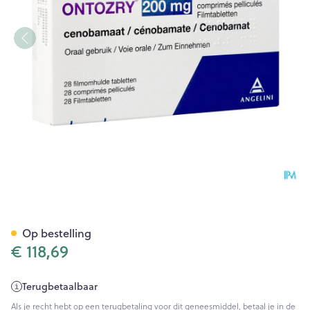
Ontozry 200mg Filmomh Tabl
Op bestelling
€ 118,69
Terugbetaalbaar
Als je recht hebt op een terugbetaling voor dit geneesmiddel, betaal je in de