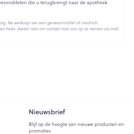
je
Badkamer
neesmiddelen die u terugbrengt naar de apotheek
Bed
ng zon
Doorliggen - decubitis
zorg. Na aankoop van een geneesmiddel of medisch
en hebt. Aarzel niet om contact met ons op te nemen via mail
ie
Urinewegen
Toon meer
- 25°C)
id, spanning
Stoppen met roken
t en intieme
Gezichtsreiniging -
ontschminken
n Orthopedie
Instrumenten
sche
Anti tumor middelen
en
Reinigingsmelk, - crème, -
ie
olie en gel
jn
Tonic - lotion
Anesthesie
zorging
Micellair water
Nieuwsbrief
Specifiek voor de ogen
ie
Diverse geneesmiddelen
Blijf op de hoogte van nieuwe producten en
et
Toon meer
promoties