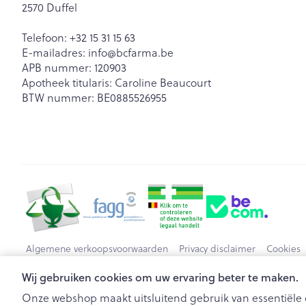
2570
Duffel
Haar
Telefoon:
+32 15 31 15 63
Gezichtsverzor
E-mailadres:
info@
bcfarma.be
Pillendozen en
APB nummer:
120903
accessoires
Pigmentstoorn
Apotheek titularis:
Caroline Beaucourt
BTW nummer:
BE0885526955
Gevoelige huid
geïrriteerde hu
Gemengde hu
Doffe huid
Toon meer
Snurken
Algemene verkoopsvoorwaarden
Privacy disclaimer
Cookies
Wij gebruiken cookies om uw ervaring beter te maken.
Onze webshop maakt uitsluitend gebruik van essentiële c