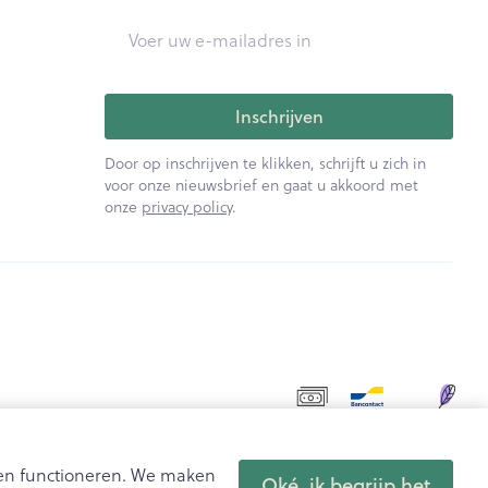
E-mail adres
rende
Parfums en
geurproducten
Inschrijven
Door op inschrijven te klikken, schrijft u zich in
voor onze nieuwsbrief en gaat u akkoord met
onze
privacy policy
.
CBD
aten functioneren. We maken
Oké, ik begrijp het