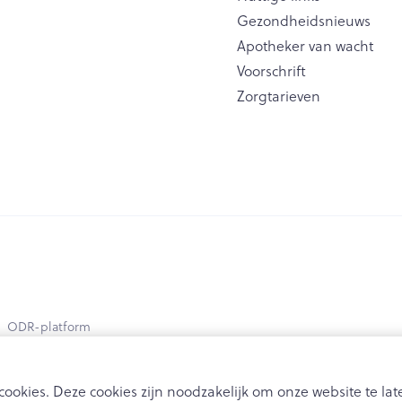
Toon meer
Gezondheidsnieuws
Apotheker van wacht
ging
Supplementen
Insectenwe
Voorschrift
Mondmaskers
middelen
Zorgtarieven
issen
 -
id
id
Zelfbruiner
Scheren
ODR-platform
ookies. Deze cookies zijn noodzakelijk om onze website te l