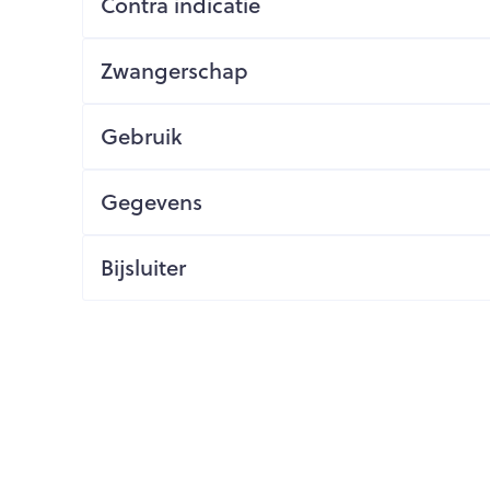
Contra indicatie
ging
Supplementen
Insectenwe
Mondmaskers
middelen
Zwangerschap
issen
 -
Gebruik
id
id
Gegevens
Bijsluiter
Zelfbruiner
Scheren