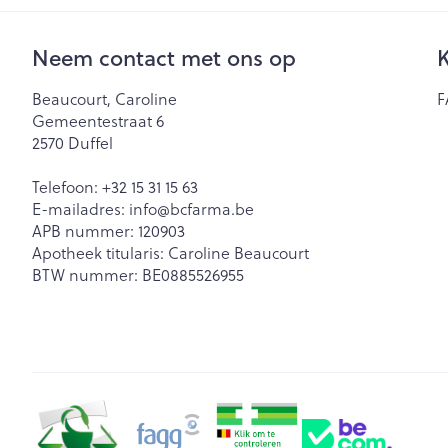
Neem contact met ons op
K
Beaucourt, Caroline
F
Gemeentestraat 6
2570
Duffel
Telefoon:
+32 15 31 15 63
E-mailadres:
info@
bcfarma.be
APB nummer:
120903
Apotheek titularis:
Caroline Beaucourt
BTW nummer:
BE0885526955