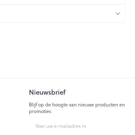
Bed
ng zon
Doorliggen - decubitis
ie
Urinewegen
Toon meer
id, spanning
Stoppen met roken
t en intieme
Gezichtsreiniging -
ontschminken
n Orthopedie
Instrumenten
sche
Anti tumor middelen
en
Reinigingsmelk, - crème, -
ie
olie en gel
jn
Tonic - lotion
Nieuwsbrief
Anesthesie
zorging
Micellair water
Blijf op de hoogte van nieuwe producten en
Specifiek voor de ogen
promoties
ie
Diverse geneesmiddelen
et
Toon meer
E-mail adres