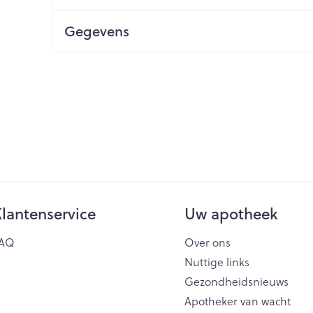
Nagelbijten
Overige diabetes
Zonnebank
Accessoires
producten
Gegevens
Nagelversterkend
Voorbereidi
doorn
Naalden voor
elsel
Hormonaal stelsel
Gynaecolog
Toon meer
Toon meer
insulinespuiten
Toon meer
wrichten
Zenuwstelsel
Slapelooshe
en stress
r mannen
Make-up
Seksualitei
hygiene
uiten
Sondes, baxters en
Bandages e
rging
Make-up penselen en
catheters
- orthopedi
Immuniteit
Allergie
Condooms 
verbanden
gebruiksvoorwerpen
Sondes
anticoncept
injectie
Eyeliner - oogpotlood
Buik
ging
Accessoires voor sondes
Intiem welzi
lantenservice
Uw apotheek
Acne
Oor
Mascara
Arm
Baxters
Intieme ver
AQ
Over ons
nsulinepen -
Oogschaduw
Elleboog
Catheters
Massage
Nuttige links
Afslanken
Homeopath
Toon meer
Enkel en vo
Toon meer
Gezondheidsnieuws
Toon meer
Apotheker van wacht