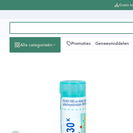
Ga naar de inhoud
Gratis l
Product, merk, categorie...
Promoties
Geneesmiddelen
Alle categorieën
Promoties
Schoonheid,
Haar en Hoofd
Afslanken
Zwangerschap
Geheugen
Aromatherapi
Lenzen en bril
Insecten
Maag darm ste
Pulsatilla 30k Gr 4g Boiron
verzorging en hygiëne
Toon submenu voor Schoonheid
Kammen - ont
Maaltijdvervan
Zwangerschaps
Verstuiver
Lensproducten
Verzorging ins
Maagzuur
Dieet, voeding en
Seksualiteit
Beschadigd ha
Eetlustremmer
Borstvoeding
Essentiële olië
Brillen
Anti insecten
Lever, galblaa
vitamines
hoofdirritatie
Toon submenu voor Dieet, voe
Platte buik
Lichaamsverzo
Complex - com
Teken tang of p
Braken
Styling - spray 
Vetverbranders
Vitamines en
Laxeermiddele
Zwangerschap en
Zware benen
kinderen
Verzorging
supplementen
Toon submenu voor Zwangersc
Toon meer
Toon meer
Oligo-element
Honden
Toon meer
Toon meer