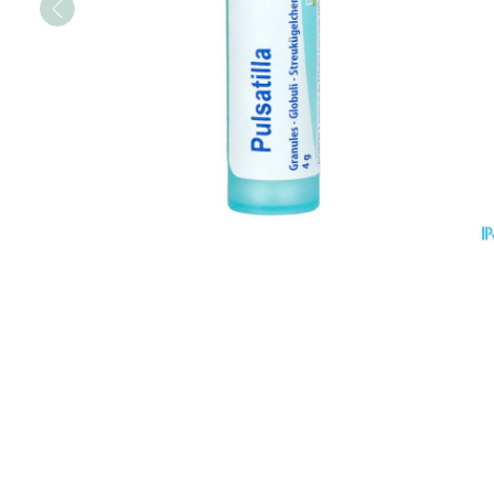
Vitaliteit 50+
Toon submenu voor Vitaliteit 5
Thuiszorg
Plantaardige ol
Nagels en hoe
Huid
Natuur geneeskunde
Mond
Toon submenu voor Natuur g
Batterijen
Ontsmetten e
Droge mond
Thuiszorg en EHBO
desinfecteren
Toebehoren
Spijsvertering
Toon submenu voor Thuiszorg
Elektrische tan
Schimmels
Steriel materia
Dieren en insecten
Interdentaal - f
Koortsblaasjes -
Toon submenu voor Dieren en 
Vacht, huid of
Kunstgebit
Jeuk
Geneesmiddelen
Toon submenu voor Geneesmi
Toon meer
Voeten en ben
Aerosoltherapi
Zware benen
zuurstof
Droge voeten, 
Tabletten
Aerosol toestel
kloven
Creme, gel en 
Aerosol accesso
Blaren