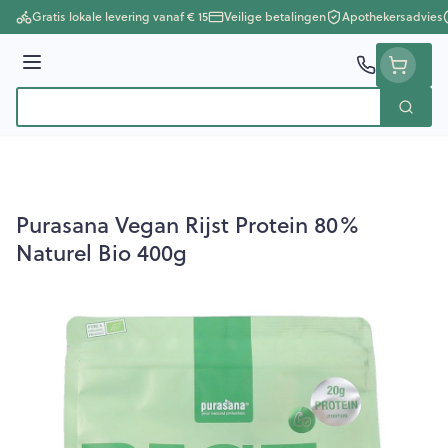
Ga naar de inhoud
Gratis lokale levering vanaf € 15
Veilige betalingen
Apothekersadvies
Menu
Zoek
Product, merk, categorie...
Purasana Vegan Rijst Protein 80%
Naturel Bio 400g