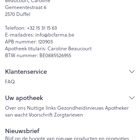
Beaucourt, Caroline
Gemeentestraat 6
2570
Duffel
Telefoon:
+32 15 31 15 63
E-mailadres:
info@
bcfarma.be
APB nummer:
120903
Apotheek titularis:
Caroline Beaucourt
BTW nummer:
BE0885526955
Klantenservice
FAQ
Uw apotheek
Over ons
Nuttige links
Gezondheidsnieuws
Apotheker
van wacht
Voorschrift
Zorgtarieven
Nieuwsbrief
Blijf op de hoogte van nieuwe producten en promoties