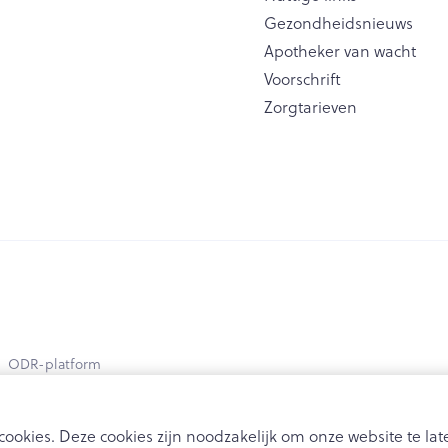
Toon meer
Gezondheidsnieuws
Apotheker van wacht
ging
Supplementen
Insectenwe
Voorschrift
Mondmaskers
middelen
Zorgtarieven
issen
 -
id
id
Zelfbruiner
Scheren
ODR-platform
ookies. Deze cookies zijn noodzakelijk om onze website te l