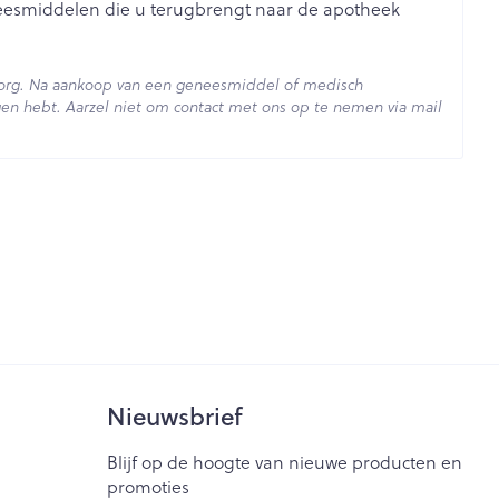
je
Badkamer
neesmiddelen die u terugbrengt naar de apotheek
Bed
ng zon
Doorliggen - decubitis
zorg. Na aankoop van een geneesmiddel of medisch
en hebt. Aarzel niet om contact met ons op te nemen via mail
ie
Urinewegen
Toon meer
- 25°C)
id, spanning
Stoppen met roken
t en intieme
Gezichtsreiniging -
ontschminken
n Orthopedie
Instrumenten
sche
Anti tumor middelen
en
Reinigingsmelk, - crème, -
ie
olie en gel
jn
Tonic - lotion
Anesthesie
zorging
Micellair water
Nieuwsbrief
Specifiek voor de ogen
ie
Diverse geneesmiddelen
Blijf op de hoogte van nieuwe producten en
et
Toon meer
promoties