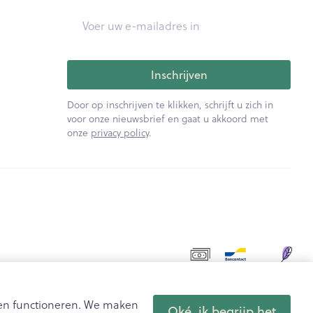
E-mail adres
rende
Parfums en
geurproducten
Inschrijven
Door op inschrijven te klikken, schrijft u zich in
voor onze nieuwsbrief en gaat u akkoord met
onze
privacy policy
.
CBD
aten functioneren. We maken
Oké, ik begrijp het