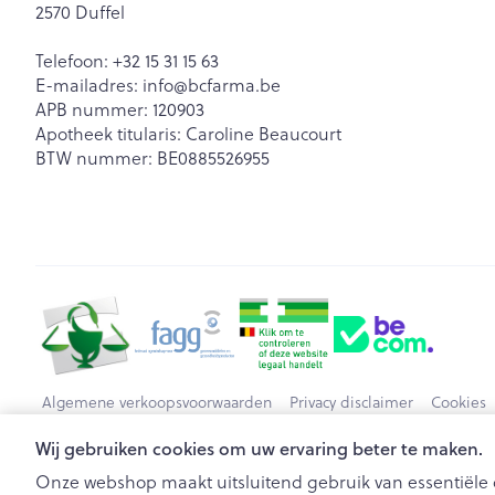
2570
Duffel
Haar
Telefoon:
+32 15 31 15 63
Gezichtsverzor
E-mailadres:
info@
bcfarma.be
Pillendozen en
APB nummer:
120903
accessoires
Pigmentstoorn
Apotheek titularis:
Caroline Beaucourt
BTW nummer:
BE0885526955
Gevoelige huid
geïrriteerde hu
Gemengde hu
Doffe huid
Toon meer
Snurken
Algemene verkoopsvoorwaarden
Privacy disclaimer
Cookies
Wij gebruiken cookies om uw ervaring beter te maken.
Onze webshop maakt uitsluitend gebruik van essentiële c