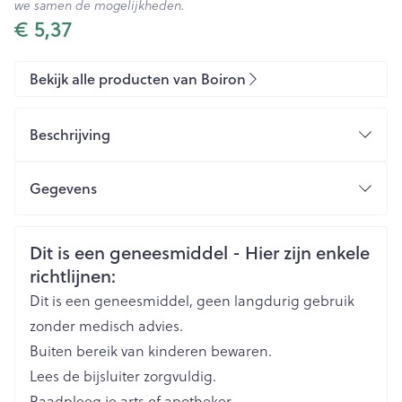
we samen de mogelijkheden.
€ 5,37
Bekijk alle producten van Boiron
Beschrijving
Gegevens
CNK
3102142
Veiligheidsinformatie
Dit is een geneesmiddel - Hier zijn enkele
richtlijnen:
Organisaties
Boiron
Dit is een geneesmiddel, geen langdurig gebruik
Merken
Boiron
zonder medisch advies.
Buiten bereik van kinderen bewaren.
Breedte
15 mm
Lees de bijsluiter zorgvuldig.
Raadpleeg je arts of apotheker.