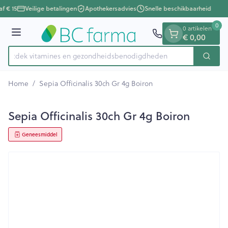
Dia 1 van 1
Ga naar de inhoud
f € 15
Veilige betalingen
Apothekersadvies
Snelle beschikbaarheid
0
0 artikelen
Menu
€ 0,00
Ontdek vitamines en gezondheidsbenodigdheden
Zoek
Product, merk, categorie...
Home
/
Sepia Officinalis 30ch Gr 4g Boiron
Sepia Officinalis 30ch Gr 4g Boiron
Geneesmiddel