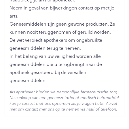
Lengte
66 mm
Neem in geval van bijwerkingen contact op met je
arts.
Diepte
15 mm
Geneesmiddelen zijn geen gewone producten. Ze
kunnen nooit teruggenomen of geruild worden.
Hoeveelheid
De wet verbiedt apothekers om ongebruikte
4
Verpakking
geneesmiddelen terug te nemen.
In het belang van uw veiligheid worden alle
Behoud
Kamertemperatuur (15°C - 25°C)
geneesmiddelen die u terugbrengt naar de
apotheek gesorteerd bij de vervallen
geneesmiddelen.
Als apotheker bieden we persoonlijke farmaceutische zorg.
Na aankoop van een geneesmiddel of medisch hulpmiddel
kun je contact met ons opnemen als je vragen hebt. Aarzel
niet om contact met ons op te nemen via mail of telefoon.